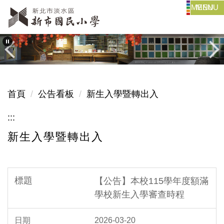
MENU
跳
到
主
要
內
容
區
首頁
公告看板
新生入學暨轉出入
:::
新生入學暨轉出入
【公告】本校115學年度額滿
學校新生入學審查時程
2026-03-20