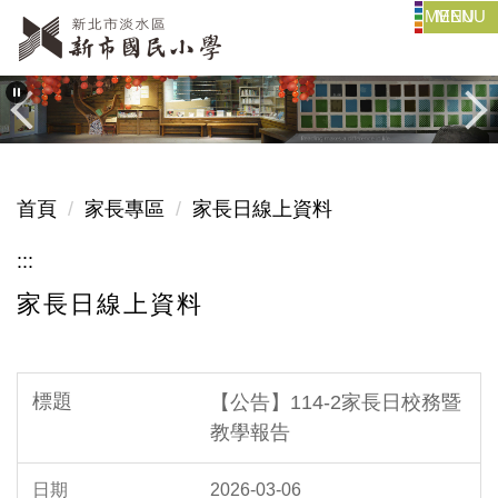
MENU
跳
到
主
要
內
容
區
首頁
家長專區
家長日線上資料
:::
家長日線上資料
【公告】114-2家長日校務暨
教學報告
2026-03-06