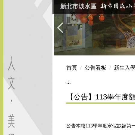
跳
新北市淡水區
到
主
要
內
容
區
首頁
公告看板
新生入
:::
【公告】113學年度
公告本校113學年度寒假缺額第