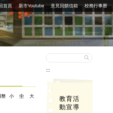
回首頁
新市Youtube
意見回饋信箱
校務行事曆
:::
調整
小
中
大
教育活
動宣導