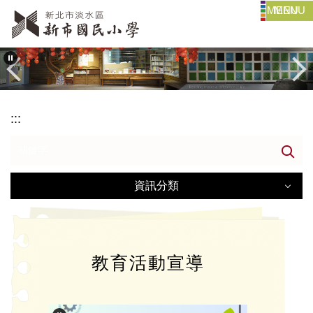
MENU
跳
到
主
要
內
容
:::
區
資訊分類
資訊分類
教育活動宣導
公告看板