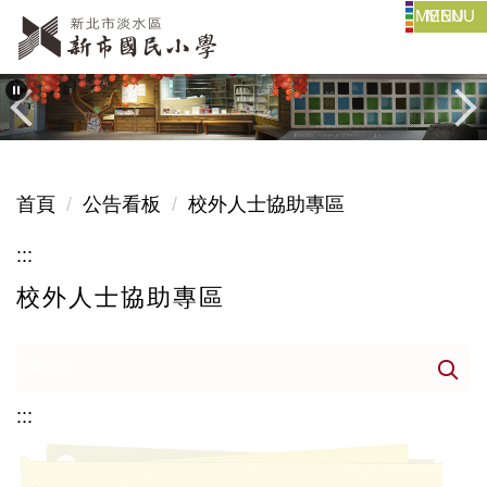
MENU
跳
到
主
要
內
容
區
首頁
公告看板
校外人士協助專區
:::
校外人士協助專區
:::