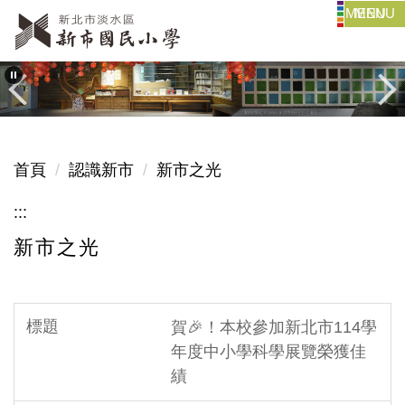
MENU
跳
到
主
要
內
容
區
首頁
認識新市
新市之光
:::
新市之光
賀🎉！本校參加新北市114學
年度中小學科學展覽榮獲佳
績