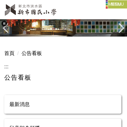
MENU
跳
到
主
要
內
容
區
首頁
公告看板
:::
公告看板
最新消息