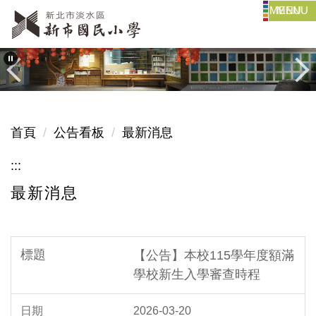
MENU
跳
到
主
要
內
容
區
首頁
公告看板
最新消息
:::
最新消息
【公告】本校115學年度額滿
學校新生入學審查時程
2026-03-20