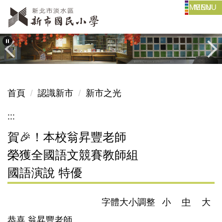
MENU
跳
到
主
要
內
容
區
首頁
認識新市
新市之光
:::
賀🎉！本校翁昇豐老師
榮獲全國語文競賽教師組
國語演說 特優
字體大小調整
小
中
大
恭喜 翁昇豐老師