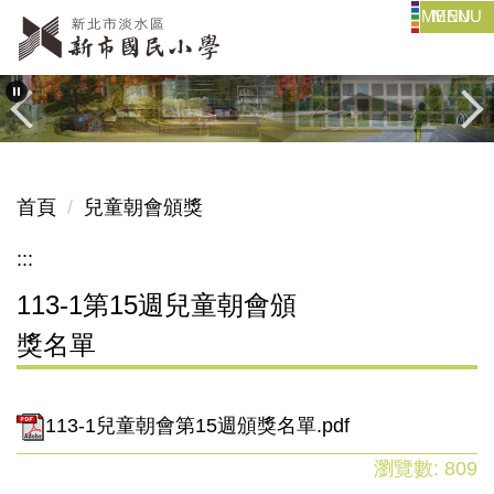
MENU
跳
到
主
要
內
容
區
首頁
兒童朝會頒獎
:::
113-1第15週兒童朝會頒
獎名單
113-1兒童朝會第15週頒獎名單.pdf
瀏覽數:
809