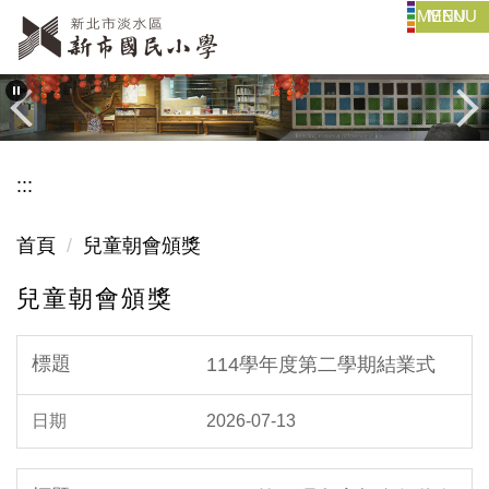
MENU
跳
到
主
要
內
容
:::
區
首頁
兒童朝會頒獎
兒童朝會頒獎
114學年度第二學期結業式
2026-07-13