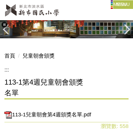
MENU
跳
到
主
要
內
容
區
首頁
兒童朝會頒獎
:::
113-1第4週兒童朝會頒獎
名單
113-1兒童朝會第4週頒獎名單.pdf
瀏覽數:
558