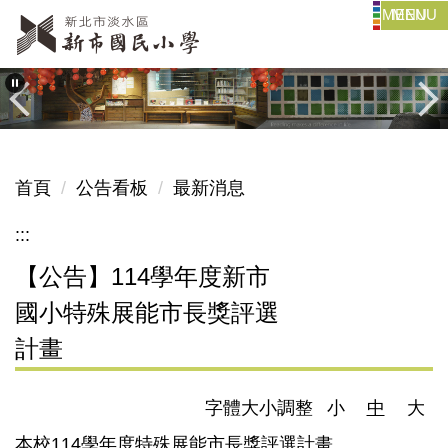
MENU
跳
到
主
要
內
容
區
首頁
公告看板
最新消息
:::
【公告】114學年度新市
國小特殊展能市長獎評選
計畫
字體大小調整
小
中
大
本校114學年度特殊展能市長獎評選計畫