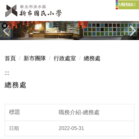
MENU
跳
到
主
要
內
容
區
首頁
新市團隊
行政處室
總務處
:::
總務處
職務介紹-總務處
2022-05-31