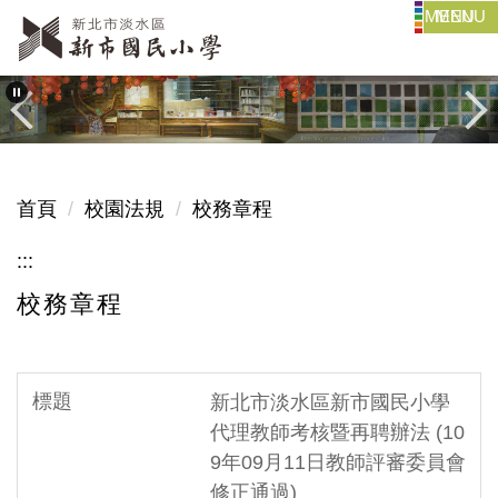
MENU
跳
到
主
要
內
容
區
首頁
校園法規
校務章程
:::
校務章程
新北市淡水區新市國民小學
代理教師考核暨再聘辦法 (10
9年09月11日教師評審委員會
修正通過)