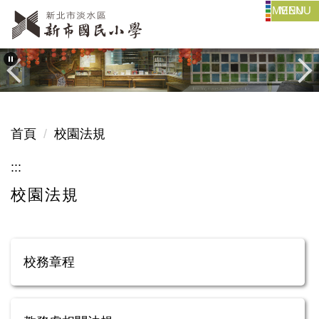
MENU
跳
到
主
要
內
容
區
首頁
校園法規
:::
校園法規
校務章程