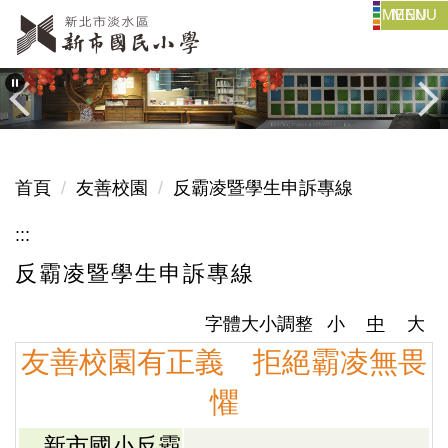
MENU
跳
到
主
要
內
容
區
首頁
友善校園
反霸凌暨學生申訴專線
:::
反霸凌暨學生申訴專線
字體大小調整
小
中
大
友善校園有正義 拒絕霸凌無畏
懼
新市國小反霸