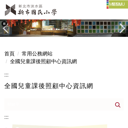
MENU
跳
到
主
要
內
容
區
首頁
常用公務網站
全國兒童課後照顧中心資訊網
:::
全國兒童課後照顧中心資訊網
:::