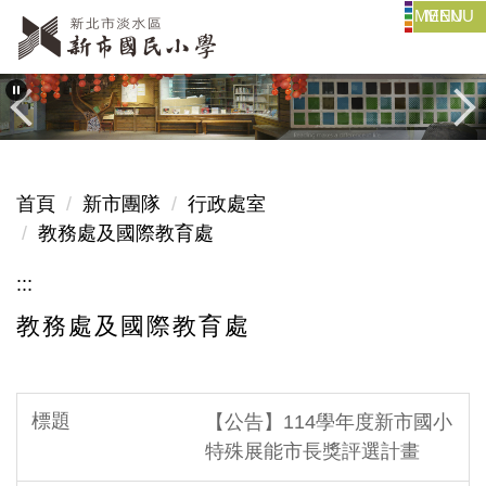
MENU
跳
到
主
要
內
容
區
首頁
新市團隊
行政處室
教務處及國際教育處
:::
教務處及國際教育處
【公告】114學年度新市國小
特殊展能市長獎評選計畫