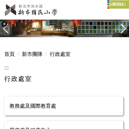
MENU
跳
到
主
要
內
容
區
首頁
新市團隊
行政處室
:::
行政處室
教務處及國際教育處