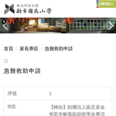
MENU
跳
到
主
要
內
容
區
首頁
家長專區
急難救助申請
:::
急難救助申請
1
【轉知】財團法人賑災基金
會凱米颱風賑助助學金事項