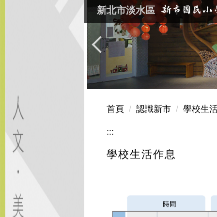
跳
新北市淡水區
到
主
要
內
容
區
首頁
認識新市
學校生
:::
學校生活作息