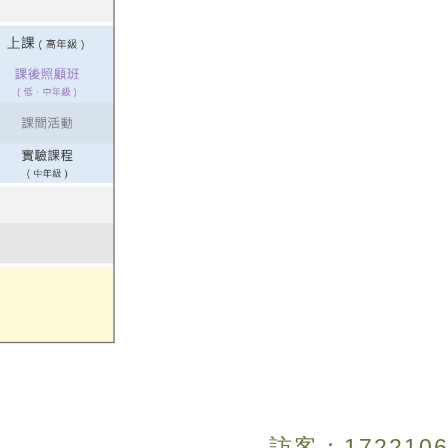
訪客：
1
7
2
2
1
0