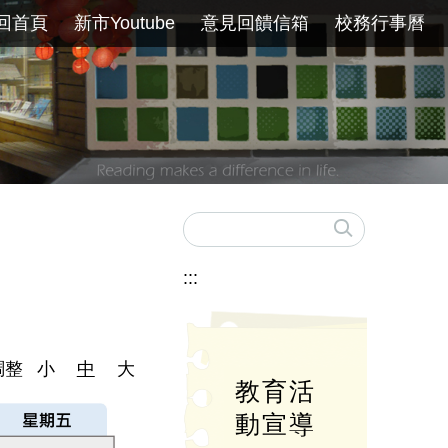
回首頁
新市Youtube
意見回饋信箱
校務行事曆
:::
調整
小
中
大
教育活
動宣導