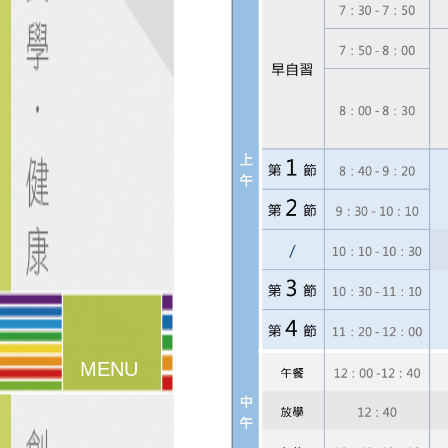
漢堡鈕
選單