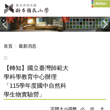
MENU
跳
到
主
要
內
容
區
首頁
最新消息
:::
【轉知】國立臺灣師範大
學科學教育中心辦理
「115學年度國中自然科
學生物實驗營」
字體大小調整
小
中
大