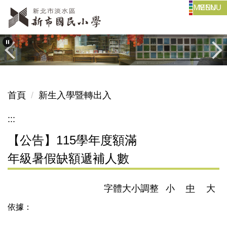
MENU
跳
到
主
要
內
容
區
首頁
新生入學暨轉出入
:::
【公告】115學年度額滿
年級暑假缺額遞補人數
字體大小調整
小
中
大
依據：