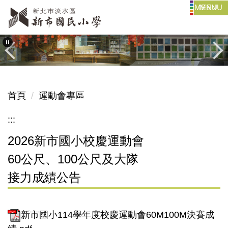
MENU
跳
到
主
要
內
容
區
首頁
運動會專區
:::
2026新市國小校慶運動會
60公尺、100公尺及大隊
接力成績公告
新市國小114學年度校慶運動會60M100M決賽成