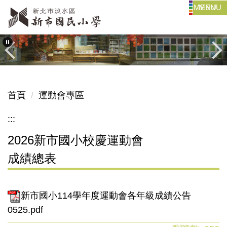
MENU
跳
到
主
要
內
容
區
首頁
運動會專區
:::
2026新市國小校慶運動會
成績總表
新市國小114學年度運動會各年級成績公告
0525.pdf