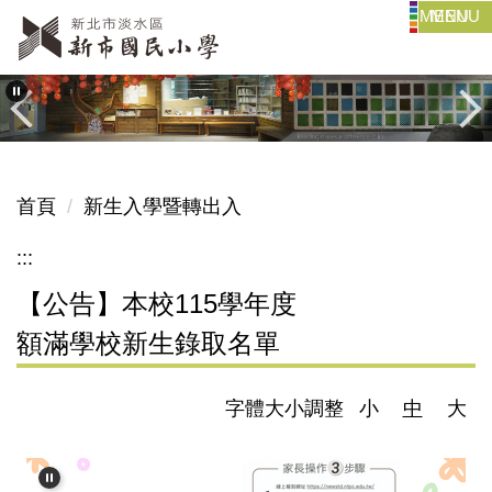
MENU
跳
到
主
要
內
容
區
首頁
新生入學暨轉出入
:::
【公告】本校115學年度
額滿學校新生錄取名單
字體大小調整
小
中
大