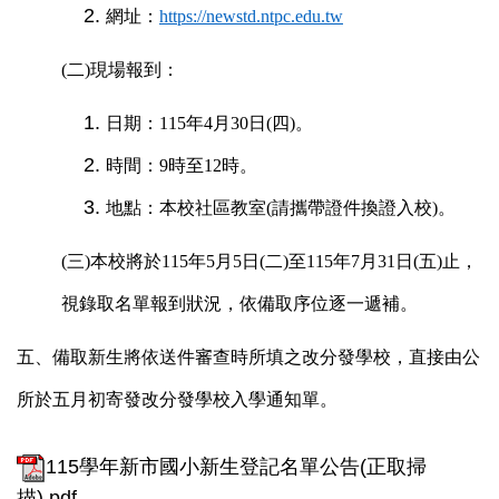
網址：
https://newstd.ntpc.edu.tw
(二)現場報到：
日期：
115
年4月30日(四)
。
時間：9時至12時。
地點：本校社區教室(請攜帶證件換證入校)。
(
三)本校將於
115
年5月5日(二)至115年7月31日(五)
止，
視錄取名單報到狀況，依備取序位逐一遞補。
五、備取新生將依送件審查時所填之改分發學校，直接由公
所於五月初寄發改分發學校入學通知單。
115學年新市國小新生登記名單公告(正取掃
描).pdf