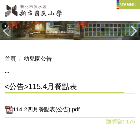
MENU
跳
到
主
要
內
容
區
首頁
幼兒園公告
:::
<公告>115.4月餐點表
114-2四月餐點表(公告).pdf
瀏覽數:
175