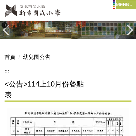
MENU
跳
到
主
要
內
容
區
首頁
幼兒園公告
:::
<公告>114上10月份餐點
表