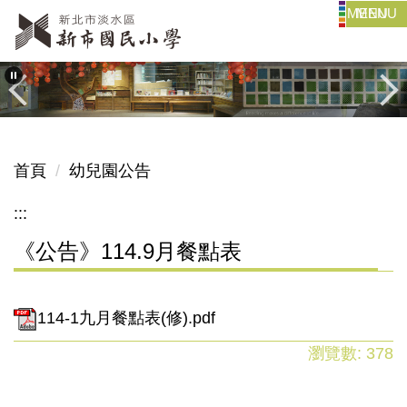
MENU
跳
到
主
要
內
容
區
首頁
幼兒園公告
:::
《公告》114.9月餐點表
114-1九月餐點表(修).pdf
瀏覽數:
378