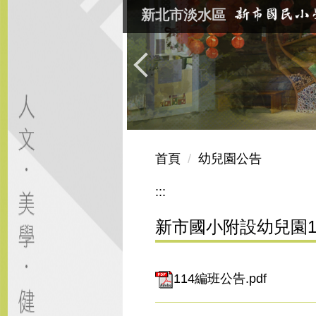
跳
新北市淡水區
到
主
要
內
容
區
首頁
幼兒園公告
:::
新市國小附設幼兒園1
114編班公告.pdf