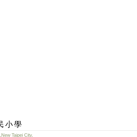
民小學
,New Taipei City.