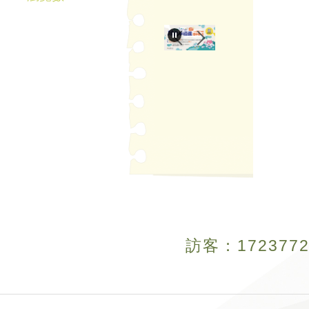
訪客：
1
7
2
3
7
7