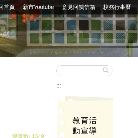
回首頁
新市Youtube
意見回饋信箱
校務行事曆
:::
教育活
動宣導
瀏覽數:
1349