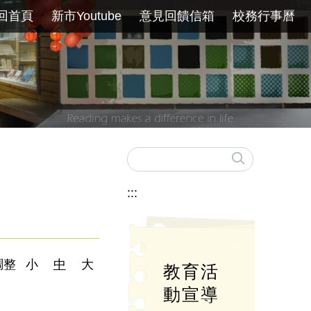
回首頁
新市Youtube
意見回饋信箱
校務行事曆
:::
調整
小
中
大
教育活
動宣導