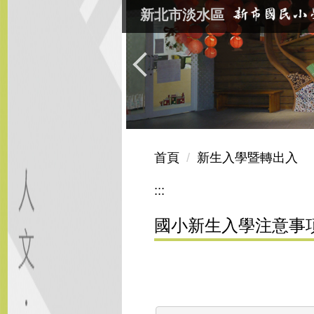
跳
新北市淡水區
到
主
要
內
容
區
首頁
新生入學暨轉出入
:::
國小新生入學注意事