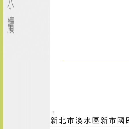
:::
新北市淡水區新市國