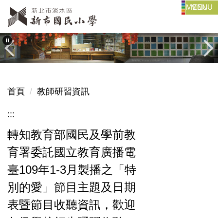
MENU
跳
到
主
要
內
容
區
首頁
教師研習資訊
:::
轉知教育部國民及學前教
育署委託國立教育廣播電
臺109年1-3月製播之「特
別的愛」節目主題及日期
表暨節目收聽資訊，歡迎