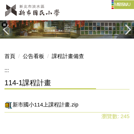
MENU
跳
到
主
要
內
容
區
首頁
公告看板
課程計畫備查
:::
114-1課程計畫
新市國小114上課程計畫.zip
瀏覽數:
245