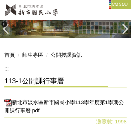
MENU
跳
到
主
要
內
容
區
首頁
師生專區
公開授課資訊
:::
113-1公開課行事曆
新北市淡水區新市國民小學113學年度第1學期公
開課行事曆.pdf
瀏覽數:
1998