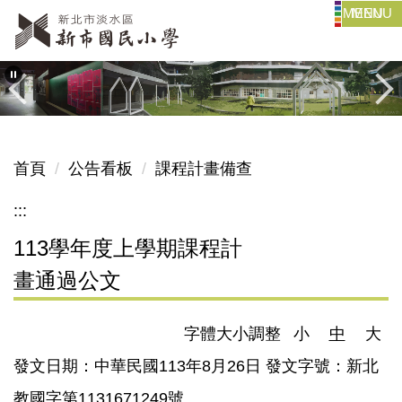
MENU
跳
到
主
要
內
容
區
首頁
公告看板
課程計畫備查
:::
113學年度上學期課程計
畫通過公文
字體大小調整
小
中
大
發文日期：中華民國113年8月26日 發文字號：新北
教國字第1131671249號