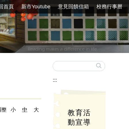
回首頁
新市Youtube
意見回饋信箱
校務行事曆
:::
調整
小
中
大
教育活
動宣導