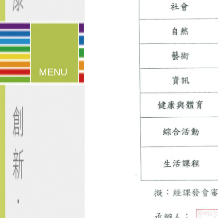
漢堡鈕
選單