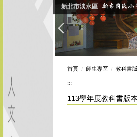
跳
新北市淡水區
到
主
要
內
容
區
首頁
師生專區
教科書
:::
113學年度教科書版