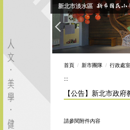
跳
新北市淡水區
到
主
要
內
容
區
首頁
新市團隊
行政處
:::
【公告】新北市政府
請參閱附件內容