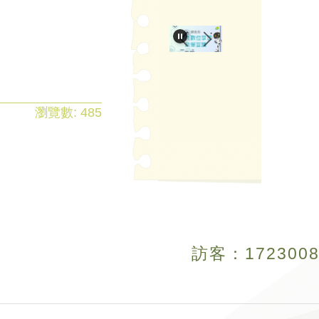
瀏覽數:
485
訪客：
1
7
2
3
0
0