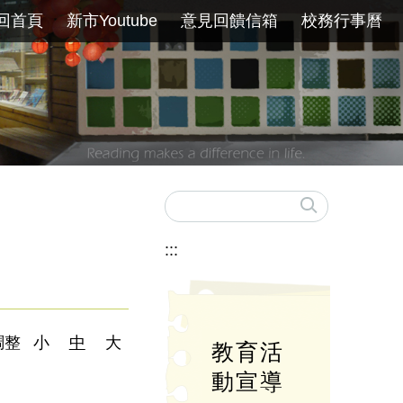
回首頁
新市Youtube
意見回饋信箱
校務行事曆
:::
調整
小
中
大
教育活
動宣導