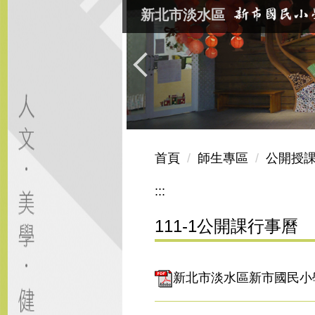
跳
新北市淡水區
到
主
要
內
容
區
首頁
師生專區
公開授
:::
111-1公開課行事曆
新北市淡水區新市國民小學