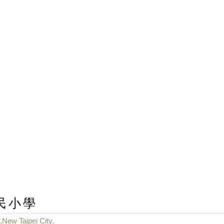
民小學
,New Taipei City.