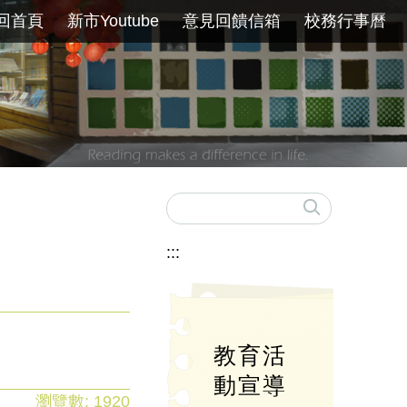
回首頁
新市Youtube
意見回饋信箱
校務行事曆
:::
教育活
動宣導
瀏覽數:
1920