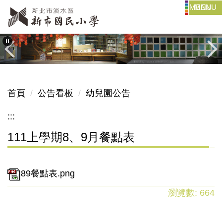
MENU
跳
到
主
要
內
容
區
首頁
公告看板
幼兒園公告
:::
111上學期8、9月餐點表
89餐點表.png
瀏覽數:
664