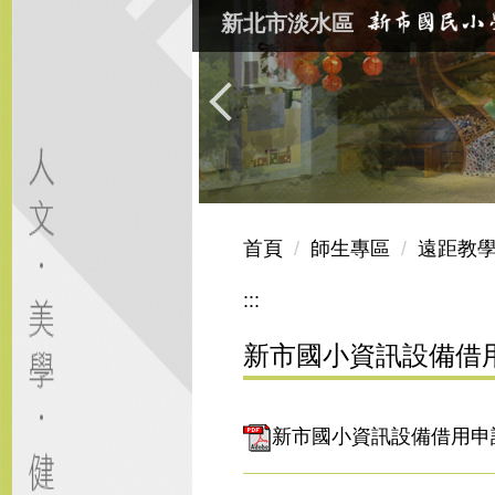
跳
新北市淡水區
到
主
要
內
容
區
首頁
師生專區
遠距教
:::
新市國小資訊設備借
新市國小資訊設備借用申請表1