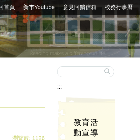
回首頁
新市Youtube
意見回饋信箱
校務行事曆
:::
教育活
動宣導
瀏覽數:
1126