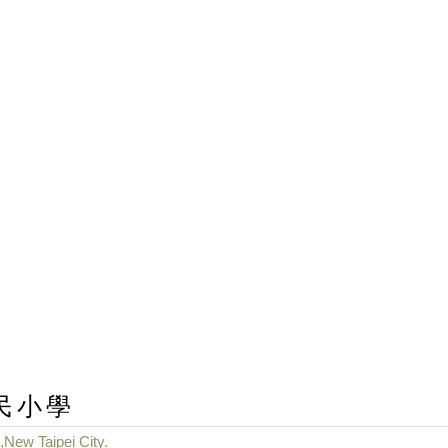
民小學
,New Taipei City.