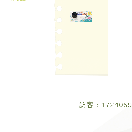
訪客：
1
7
2
4
0
5