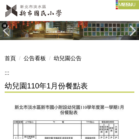
MENU
跳
到
主
要
內
容
區
首頁
公告看板
幼兒園公告
:::
幼兒園110年1月份餐點表