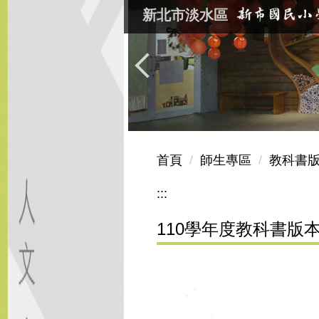
跳
新北市淡水區
到
主
要
內
容
區
首頁
師生專區
教科書
:::
110學年度教科書版