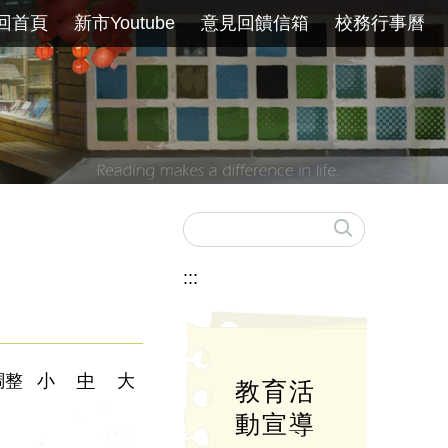
回首頁
新市Youtube
意見回饋信箱
校務行事曆
:::
調整
小
中
大
教育活
動宣導