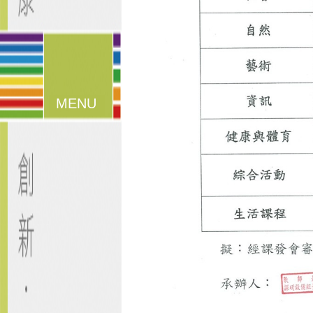
漢堡鈕
選單