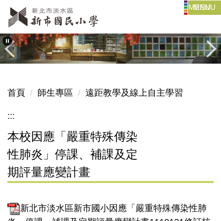
MENU
跳
到
主
要
內
容
區
首頁
師生專區
遠距教學及線上自主學習
:::
本校因應「嚴重特殊傳染
性肺炎」停課、補課及定
期評量應變計畫
新北市淡水區新市國小因應「嚴重特殊傳染性肺