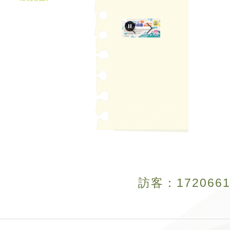
訪客：
1
7
2
0
6
6