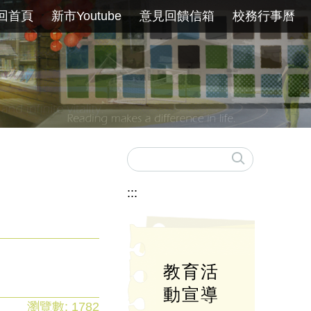
回首頁
新市Youtube
意見回饋信箱
校務行事曆
:::
教育活
動宣導
瀏覽數:
1782