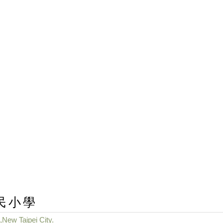
民小學
,New Taipei City.