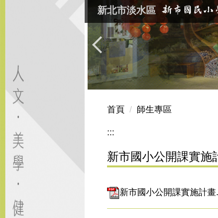
跳
新北市淡水區
到
主
要
內
容
區
首頁
師生專區
:::
新市國小公開課實施
新市國小公開課實施計畫.p